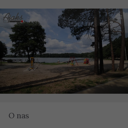
Przejdź
M
do
treści
O nas