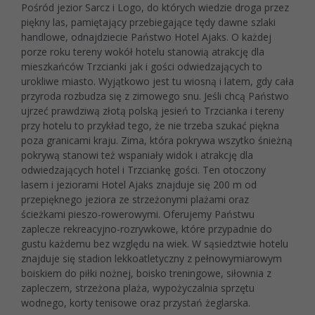
Pośród jezior Sarcz i Logo, do których wiedzie droga przez
piękny las, pamiętający przebiegające tędy dawne szlaki
handlowe, odnajdziecie Państwo Hotel Ajaks. O każdej
porze roku tereny wokół hotelu stanowią atrakcję dla
mieszkańców Trzcianki jak i gości odwiedzających to
urokliwe miasto. Wyjątkowo jest tu wiosną i latem, gdy cała
przyroda rozbudza się z zimowego snu. Jeśli chcą Państwo
ujrzeć prawdziwą złotą polską jesień to Trzcianka i tereny
przy hotelu to przykład tego, że nie trzeba szukać piękna
poza granicami kraju. Zima, która pokrywa wszytko śnieżną
pokrywą stanowi też wspaniały widok i atrakcję dla
odwiedzających hotel i Trzciankę gości. Ten otoczony
lasem i jeziorami Hotel Ajaks znajduje się 200 m od
przepięknego jeziora ze strzeżonymi plażami oraz
ścieżkami pieszo-rowerowymi. Oferujemy Państwu
zaplecze rekreacyjno-rozrywkowe, które przypadnie do
gustu każdemu bez względu na wiek. W sąsiedztwie hotelu
znajduje się stadion lekkoatletyczny z pełnowymiarowym
boiskiem do piłki nożnej, boisko treningowe, siłownia z
zapleczem, strzeżona plaża, wypożyczalnia sprzętu
wodnego, korty tenisowe oraz przystań żeglarska.